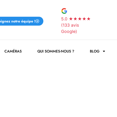
5.0
★★★★★
oignez notre équipe !
(133 avis
Google)
CAMÉRAS
QUI SOMMES-NOUS ?
BLOG
ME À WAREMME
 Waremme