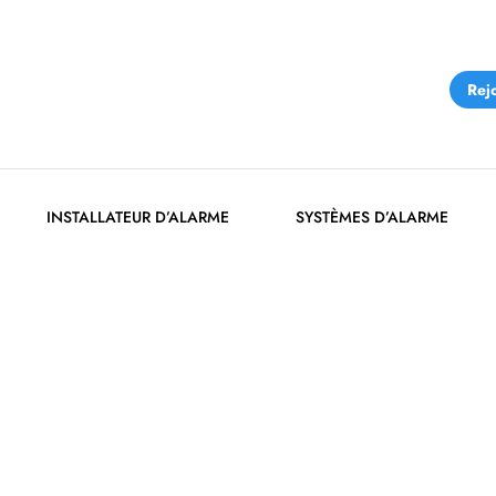
Rej
INSTALLATEUR D’ALARME
SYSTÈMES D’ALARME
INSTALLATEUR ALAR
Accueil
»
Installateur d’alarme
»
Installateur Alarme à