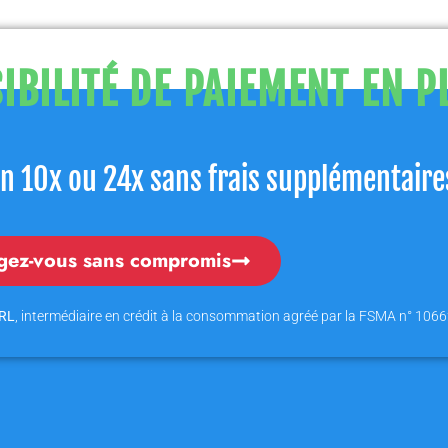
IBILITÉ DE PAIEMENT EN P
n 10x ou 24x sans frais supplémentaire
gez-vous sans compromis
SRL
, intermédiaire en crédit à la consommation agréé par la FSMA n° 10